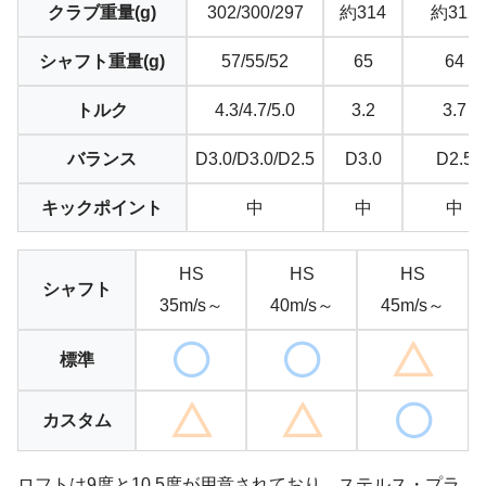
クラブ重量(g)
302/300/297
約314
約312
シャフト重量(g)
57/55/52
65
64
トルク
4.3/4.7/5.0
3.2
3.7
バランス
D3.0/D3.0/D2.5
D3.0
D2.5
キックポイント
中
中
中
HS
HS
HS
シャフト
35m/s～
40m/s～
45m/s～
標準
カスタム
ロフトは9度と10.5度が用意されており、ステルス・プラ