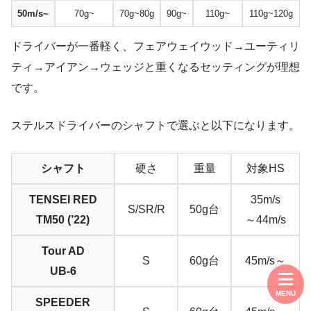
50m/s~
70g~
70g~80g
90g~
110g~
110g~120g
ドライバーが一番軽く、フェアウェイウッド→ユーティリ
ティ→アイアン→ウェッジと重くなるセッティングが理想
です。
ステルスドライバーのシャフトで選ぶと以下になります。
シャフト
硬さ
重量
対象HS
TENSEI RED
35m/s
S/SR/R
50g台
TM50 (’22)
～44m/s
Tour AD
S
60g台
45m/s～
UB-6
MENU
SPEEDER