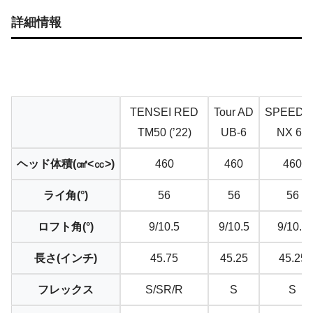
詳細情報
TENSEI RED
Tour AD
SPEEDE
TM50 (’22)
UB-6
NX 60
ヘッド体積(㎤<㏄>)
460
460
460
ライ角(°)
56
56
56
ロフト角(°)
9/10.5
9/10.5
9/10.5
長さ(インチ)
45.75
45.25
45.25
フレックス
S/SR/R
S
S