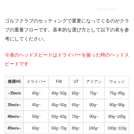
ゴルフクラブのセッティングで重要になってくるのがクラ
ブの重量フローです。基本的な選び方として以下の表を参
考にしてください。
※表のヘッドスピードはドライバーを振った時のヘッドス
ピードです
推奨HS
ドライバー
FW
UT
アイアン
ウェッジ
~35m/s
40g~
40g~50g
60g~
75g~
75g~85g
35m/s~
45g~
45g~50g
65g~
80g~
80g~90g
40m/s~
50g~
50g~60g
70g~
90g~
90g~100g
45m/s~
60g~
60g~70g
80g~
100g~
100g~110g